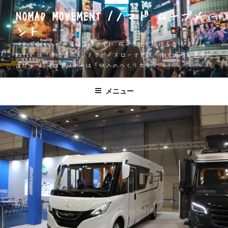
コ
NOMAD MOVEMENT /ノマド ムーブメ
ン
ント
テ
ン
一人で働く人が、身体を壊さずに 成果を出し続ける方法 Apple
ツ
Watch は「測る道具」 ノマド／スローマドは「働く場所と速度の
選択」 AIソロプレナーは「収入のつくり方」
へ
ス
キ
メニュー
ッ
プ