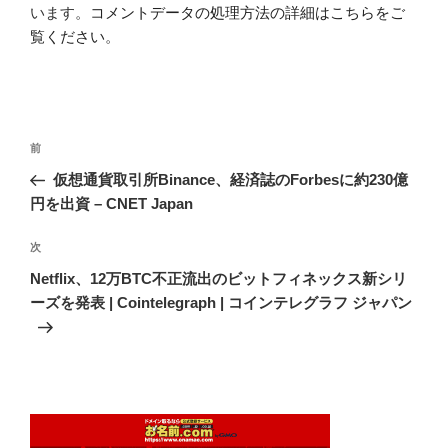
います。
コメントデータの処理方法の詳細はこちらをご
覧ください
。
投
前
前
稿
の
仮想通貨取引所Binance、経済誌のForbesに約230億
ナ
投
円を出資 – CNET Japan
ビ
稿
ゲ
次
次
の
ー
Netflix、12万BTC不正流出のビットフィネックス新シリ
投
シ
ーズを発表 | Cointelegraph | コインテレグラフ ジャパン
稿
ョ
ン