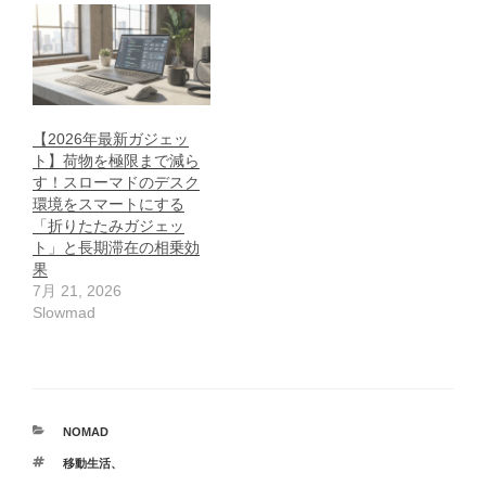
【2026年最新ガジェッ
ト】荷物を極限まで減ら
す！スローマドのデスク
環境をスマートにする
「折りたたみガジェッ
ト」と長期滞在の相乗効
果
7月 21, 2026
Slowmad
カ
NOMAD
テ
タ
移動生活、
ゴ
グ