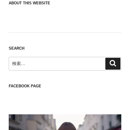
ABOUT THIS WEBSITE
Nomad/Craft beer/beef/iPhone It is a good
thing to have various interests
SEARCH
検
検
索
索:
FACEBOOK PAGE
動
画