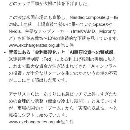
どのテック巨頭が大幅に値を下げました。
この波は米国市場にも直撃し、Nasdaq compositeは一時
2%以上急落、上場直後で勢いに乗っていたSpaceXや
Nvidia、主要なチップメーカー（IntelやAMD、Micronな
ど）も軒並み数%〜10%の連鎖的な下落を見せています。
www.exchangerates.org.uk他 1 件
背景にある「金利長期化」と「AI巨額投資への警戒感」
米連邦準備制度（Fed）による利上げ観測の再燃に加え、
これまで膨大な資金が注ぎ込まれてきた「AIインフラへ
の投資」が十分なリターンを生むのかという市場の不安
がここにきて噴出した形です。
アナリストらは「あまりにも急ピッチで上昇しすぎたた
めの合理的な調整（健全な冷まし期間）」と見ています
が、市場の関心は「ブーム」から「実際の収益性」へと
厳格にシフトし始めています。
www.exchangerates.org.uk他 1 件