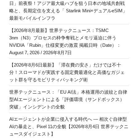
日」前夜祭！アジア最大級ハブを狙う日本の地域共創戦
略と、長期定住を支える「 Starlink Mini×デュアルeSIM」
最新モバイルインフラ
【2026年8月最新】世界テックニュース：TSMC
3nm（N3）プロセスの枠争奪戦とメモリ逼迫に伴う
NVIDIA「Rubin」仕様変更の激震 掲載日時（Date）：
August 7, 2026 / 2026年8月7日
【2026年8月6日最新】「滞在費の安さ」だけでは不十
分！スローマドが実践する固定費最適化と高価なガジェ
ット群を守るモビリティパッキング術
世界テックニュース：「EU AI法」本格運用の波紋と自律
型AIエージェントによる「評価環境（サンドボックス）
突破」インシデントの全貌
AIエージェントが企業に侵入する時代へ — 相次ぐ自律型
AIの暴走と、Pixel 11の全貌【2026年8月4日 世界テックニ
ュースダイジェスト】