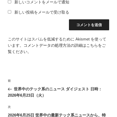
新しいコメントをメールで通知
新しい投稿をメールで受け取る
このサイトはスパムを低減するために Akismet を使って
います。
コメントデータの処理方法の詳細はこちらをご
覧ください
。
投
前
前
稿
の
世界中のテック系のニュース ダイジェスト 日時：
ナ
投
2026年6月23日（火）
ビ
稿
ゲ
次
次
の
ー
2026年6月25日 世界中の最新テック系ニュースから、特