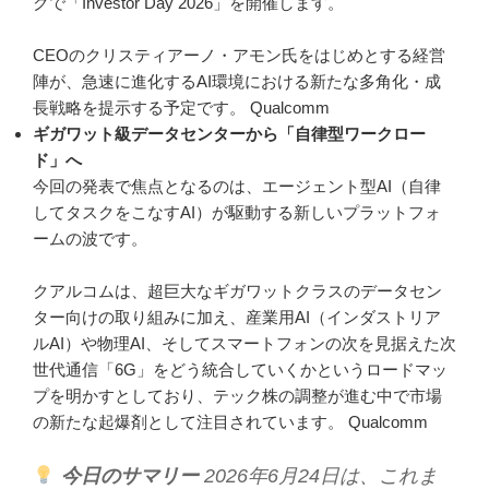
クで「Investor Day 2026」を開催します。
CEOのクリスティアーノ・アモン氏をはじめとする経営
陣が、急速に進化するAI環境における新たな多角化・成
長戦略を提示する予定です。 Qualcomm
ギガワット級データセンターから「自律型ワークロー
ド」へ
今回の発表で焦点となるのは、エージェント型AI（自律
してタスクをこなすAI）が駆動する新しいプラットフォ
ームの波です。
クアルコムは、超巨大なギガワットクラスのデータセン
ター向けの取り組みに加え、産業用AI（インダストリア
ルAI）や物理AI、そしてスマートフォンの次を見据えた次
世代通信「6G」をどう統合していくかというロードマッ
プを明かすとしており、テック株の調整が進む中で市場
の新たな起爆剤として注目されています。 Qualcomm
今日のサマリー
2026年6月24日は、これま