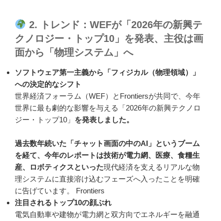
2. トレンド：WEFが「2026年の新興テ
クノロジー・トップ10」を発表、主役は画
面から「物理システム」へ
ソフトウェア第一主義から「フィジカル（物理領域）」
への決定的なシフト
世界経済フォーラム（WEF）とFrontiersが共同で、今年
世界に最も劇的な影響を与える「2026年の新興テクノロ
ジー・トップ10」
を発表しました。
過去数年続いた「チャット画面の中のAI」というブーム
を経て、今年のレポートは技術が電力網、医療、食糧生
産、ロボティクスといった
現代経済を支えるリアルな物
理システムに直接溶け込むフェーズへ入ったことを明確
に告げています。 Frontiers
注目されるトップ10の顔ぶれ
電気自動車や建物が電力網と双方向でエネルギーを融通