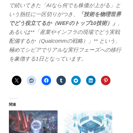
で続いてきた「AIなら何でも株価が上がる」と
いう熱狂に一区切りがつき、
「技術を物理世界
でどう役立てるか（WEFのトップ10技術）」
、
あるいは**「産業やインフラの現場でどう実戦
配備するか（Qualcommの戦略）」** という、
極めてシビアでリアルな実行フェーズへの移行
を象徴する1日となっています。
関連