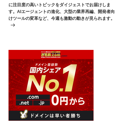
投
シ
に注目度の高いトピックをダイジェストでお届けしま
稿
す。AIエージェントの進化、大型の業界再編、開発者向
ョ
けツールの変革など、今週も激動の動きが見られます。
ン