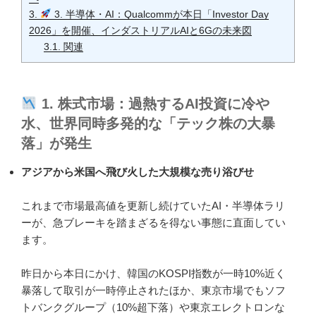
3.
3. 半導体・AI：Qualcommが本日「Investor Day
2026」を開催、インダストリアルAIと6Gの未来図
3.1.
関連
1. 株式市場：過熱するAI投資に冷や
水、世界同時多発的な「テック株の大暴
落」が発生
アジアから米国へ飛び火した大規模な売り浴びせ
これまで市場最高値を更新し続けていたAI・半導体ラリ
ーが、急ブレーキを踏まざるを得ない事態に直面してい
ます。
昨日から本日にかけ、韓国のKOSPI指数が一時10%近く
暴落して取引が一時停止されたほか、東京市場でもソフ
トバンクグループ（10%超下落）や東京エレクトロンな