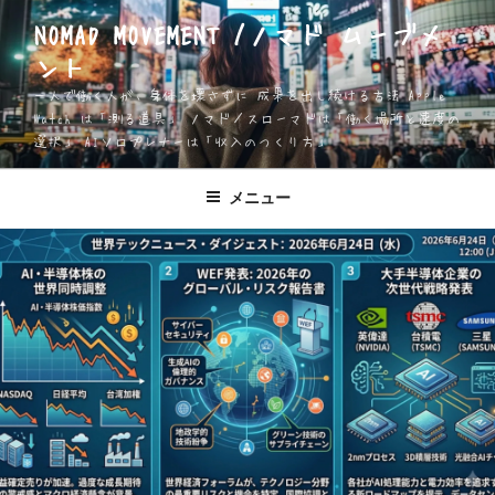
コ
NOMAD MOVEMENT /ノマド ムーブメ
ン
ント
テ
ン
一人で働く人が、身体を壊さずに 成果を出し続ける方法 Apple
ツ
Watch は「測る道具」 ノマド／スローマドは「働く場所と速度の
選択」 AIソロプレナーは「収入のつくり方」
へ
ス
キ
メニュー
ッ
プ