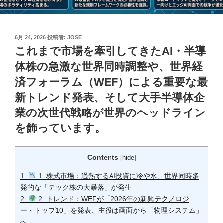
投
6月 24, 2026
投稿者:
JOSE
稿
これまで市場を牽引してきたAI・半導
日:
体株の急激な世界同時調整や、世界経
済フォーラム（WEF）による重要な最
新トレンド発表、そして大手半導体企
業の次世代戦略が世界のヘッドライン
を飾っています。
Contents
[
hide
]
1.
1. 株式市場：過熱するAI投資に冷や水、世界同時多
発的な「テック株の大暴落」が発生
2.
2. トレンド：WEFが「2026年の新興テクノロジ
ー・トップ10」を発表、主役は画面から「物理システム」
へ