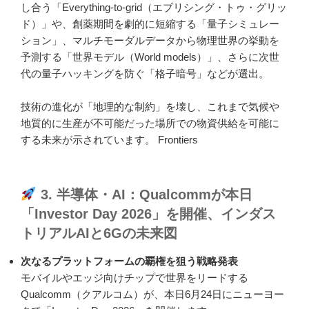
し合う「Everything-to-grid（エブリシング・トゥ・グリッ
ド）」や、創薬期間を劇的に短縮する「量子シミュレー
ション」、マルチモーダルデータから物理世界の挙動を
予測する「世界モデル（World models）」、さらに次世
代の量子ハッキングを防ぐ「格子暗号」などが選出。
技術の進化が「地理的な制約」を壊し、これまで気候や
地質的に生産が不可能だった場所での物資供給を可能に
する未来が示されています。 Frontiers
3. 半導体・AI：Qualcommが本日
「Investor Day 2026」を開催、インダス
トリアルAIと6Gの未来図
次なるプラットフォームの覇権を狙う戦略発表
モバイルやエッジ向けチップで世界をリードする
Qualcomm（クアルコム）が、本日6月24日にニューヨー