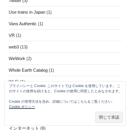
Twitter
(3)
Use trains in Japan
(1)
Vans Authentic
(1)
VR
(1)
web3
(13)
WeWork
(2)
Whole Earth Catalog
(1)
Wi-Fi
(1)
プライバシーと Cookie: このサイトでは Cookie を使用しています。 こ
のサイトの使用を続けると、Cookie の使用に同意したとみなされます。
Zen禅View
(1)
Cookie の管理方法を含め、詳細についてはこちらをご覧ください:
いきなりステーキ
(3)
Cookie ポリシー
お名前.com
(1)
インターネット
(6)