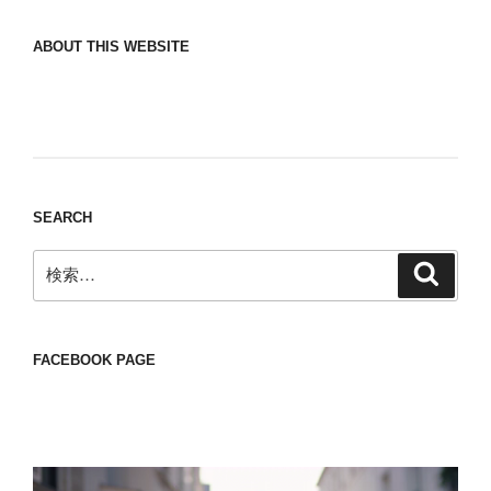
ABOUT THIS WEBSITE
Nomad/Craft beer/beef/iPhone It is a good
thing to have various interests
SEARCH
検
検
索
索:
FACEBOOK PAGE
動