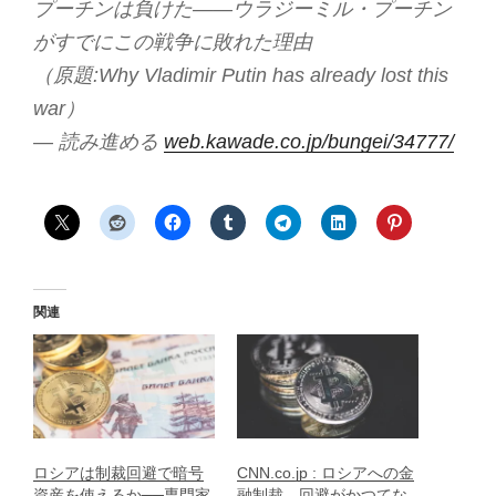
プーチンは負けた――ウラジーミル・プーチン
がすでにこの戦争に敗れた理由
（原題:Why Vladimir Putin has already lost this
war）
— 読み進める
web.kawade.co.jp/bungei/34777/
関連
ロシアは制裁回避で暗号
CNN.co.jp : ロシアへの金
資産を使えるか──専門家
融制裁、回避がかつてな