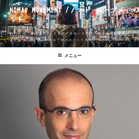
コ
NOMAD MOVEMENT /ノマド ムーブメ
ン
ント
テ
ン
一人で働く人が、身体を壊さずに 成果を出し続ける方法 Apple
ツ
Watch は「測る道具」 ノマド／スローマドは「働く場所と速度の
選択」 AIソロプレナーは「収入のつくり方」
へ
ス
キ
メニュー
ッ
プ