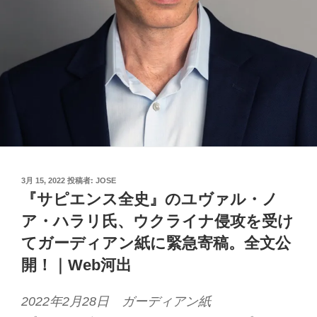
投
3月 15, 2022
投稿者:
JOSE
稿
『サピエンス全史』のユヴァル・ノ
日:
ア・ハラリ氏、ウクライナ侵攻を受け
てガーディアン紙に緊急寄稿。全文公
開！｜Web河出
2022年2月28日 ガーディアン紙