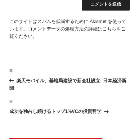
このサイトはスパムを低減するために Akismet を使って
います。
コメントデータの処理方法の詳細はこちらをご
覧ください
。
投
前
前
稿
の
楽天モバイル、基地局建設で新会社設立: 日本経済新
ナ
投
聞
ビ
稿
ゲ
次
次
の
ー
成功を独占し続けるトップ1%VCの投資哲学
投
シ
稿
ョ
ン