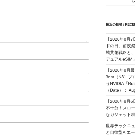
G
最近の投稿 / RECEN
【2026年8月
ドの日」前夜
域共創戦略と、長期
デュアルeSI
【2026年8月
3nm（N3）
うNVIDIA「
（Date）： Augu
【2026年8
不十分！スロ
なガジェット
世界テックニュ
と自律型AIエ