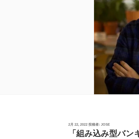
投
2月 22, 2022
投稿者:
JOSE
稿
「組み込み型バン
日: