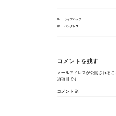
カ
ライフハック
テ
タ
バンクレス
ゴ
グ
リ
ー
コメントを残す
メールアドレスが公開されるこ
須項目です
コメント
※