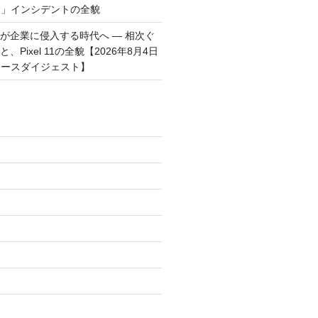
破」インシデントの全貌
トが企業に侵入する時代へ — 相次ぐ
、Pixel 11の全貌【2026年8月4日
ュースダイジェスト】
)
)