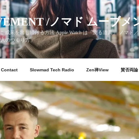
VEMENT /ノマド ムーブメ
成果を出し続ける方法 Apple Watch は「測る道具」 ノ
収入のつくり方」
Contact
Slowmad Tech Radio
Zen禅View
賛否両論 M