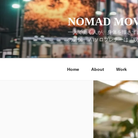
コ
ン
テ
NOMAD MO
ン
一人で働く人が、身体を壊さずに 
ツ
の選択」 AIソロプレナーは「
へ
ス
キ
ッ
Home
About
Work
プ