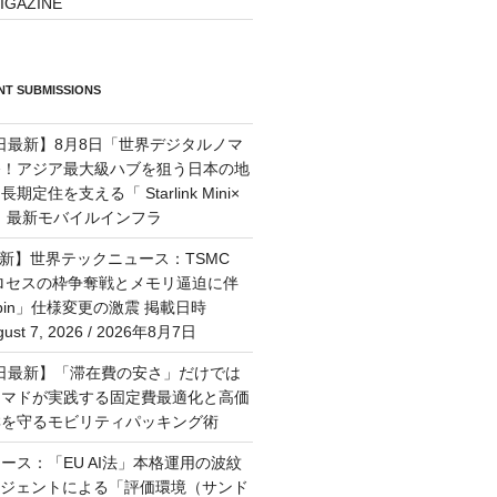
IGAZINE
T SUBMISSIONS
7日最新】8月8日「世界デジタルノマ
祭！アジア最大級ハブを狙う日本の地
定住を支える「 Starlink Mini×
M」最新モバイルインフラ
最新】世界テックニュース：TSMC
プロセスの枠争奪戦とメモリ逼迫に伴
Rubin」仕様変更の激震 掲載日時
st 7, 2026 / 2026年8月7日
月6日最新】「滞在費の安さ」だけでは
ーマドが実践する固定費最適化と高価
群を守るモビリティパッキング術
ース：「EU AI法」本格運用の波紋
ージェントによる「評価環境（サンド