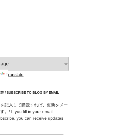
Translate
 SUBSCRIBE TO BLOG BY EMAIL
スを記入して購読すれば、更新をメー
f you fill in your email
bscribe, you can receive updates