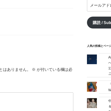
メ
ー
ル
ア
購読 / Sub
ド
レ
ス
/
mail
人気の投稿とページ / 
address
へ
とはありません。
※
が付いている欄は必
W