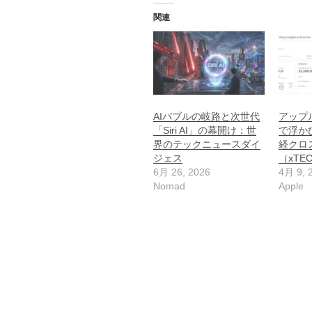
関連
AIバブルの岐路と次世代
アップル
「Siri AI」の幕開け：世
で浮かび
界のテックニュースダイ
経クロ
ジェス
（xTE
6月 26, 2026
4月 9, 
Nomad
Apple