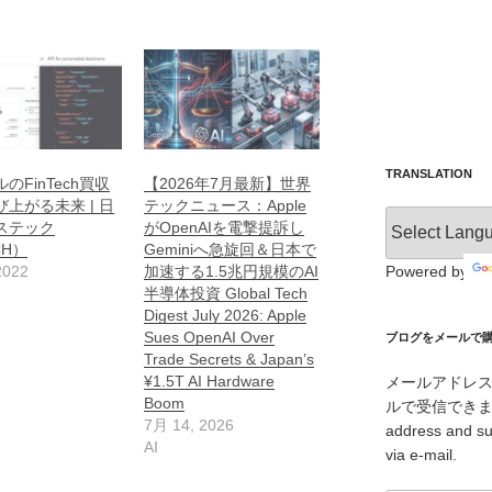
TRANSLATION
のFinTech買収
【2026年7月最新】世界
上がる未来 | 日
テックニュース：Apple
ステック
がOpenAIを電撃提訴し
CH）
Geminiへ急旋回＆日本で
Powered by
2022
加速する1.5兆円規模のAI
半導体投資 Global Tech
Digest July 2026: Apple
Sues OpenAI Over
ブログをメールで購読 /
Trade Secrets & Japan’s
¥1.5T AI Hardware
メールアドレ
Boom
ルで受信できます。/ I
7月 14, 2026
address and su
AI
via e-mail.