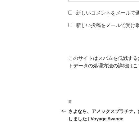
新しいコメントをメールで
新しい投稿をメールで受け
このサイトはスパムを低減するため
トデータの処理方法の詳細はこ
投
前
前
稿
の
さよなら、アメックスプラチナ。
投
しました | Voyage Avancé
ナ
稿
ビ