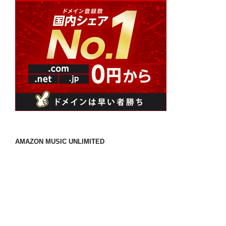
ク
ー
ル
(Worldschooling)
に
最
適
な、
ノ
マ
ド
ラ
AMAZON MUSIC UNLIMITED
イ
フ
と
の
付
き