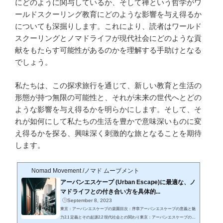
にどのように関与しているか、そして禅という哲学がワ
ールドスクーリング教育にどのような影響を与え得るか
についても深掘りします。これにより、読者はワールド
スクーリングとノマドライフが現代社会にどのような貢
献をもたらす可能性があるのかを理解する手助けとなる
でしょう。
私たちは、この探求旅行を通じて、新しい教育と生活の
形態が持つ無限の可能性と、それが未来の世代へとどの
ような影響を与え得るかを明らかにします。そして、そ
れが如何にして私たちの生活を豊かで意味深いものに変
え得るかを探る、興味深く刺激的な旅となることを期待
します。
Nomad Movement /ノマド ムーブメント
アーバンエスケープ (Urban Escape)に最適な、ノ
マドライフとの付き合い方を具体的...
September 8, 2023
東京：アーバンエスケープの楽園目次：序章アーバンエスケープの意義と魅
力2.1 定義とその起源2.2 現代社会との関わり東京：アーバンエスケープの楽