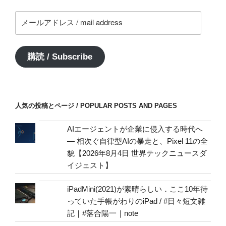
to
メ
deal
ー
with
ル
Nomad
ア
Life.”
購読 / Subscribe
ド
の
レ
ス
/
人気の投稿とページ / POPULAR POSTS AND PAGES
mail
address
AIエージェントが企業に侵入する時代へ
— 相次ぐ自律型AIの暴走と、Pixel 11の全
貌【2026年8月4日 世界テックニュースダ
イジェスト】
iPadMini(2021)が素晴らしい．ここ10年待
っていた手帳がわりのiPad / #日々短文雑
記｜#落合陽一｜note