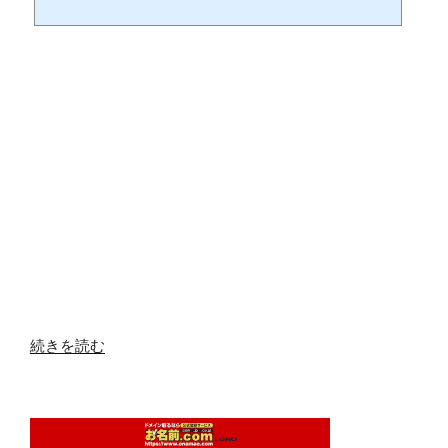
園3.1 東京のユニークなアーバンエスケープ3.2 ノマドとして東京を体験する
シンプルな喜び：アーバンエスケープの基本4.1 シンプルな生活の美学4.2 ミ
ニマリズムとの関係禅とアーバンエスケープの交差点5.1 禅の哲学とアーバ
ンエスケープ5.2 内省と静寂の追求ノマドライフとアーバンエスケープの究
極の調和6.1 ノマドライフとの付き合い方6.2 現代ノマドのアーバンエスケー
プストラテジ...
“ワ
続きを読む
ー
ル
ド
ス