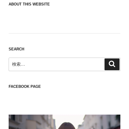
ABOUT THIS WEBSITE
Nomad/Craft beer/beef/iPhone It is a good
thing to have various interests
SEARCH
検
検
索
索:
FACEBOOK PAGE
動
画