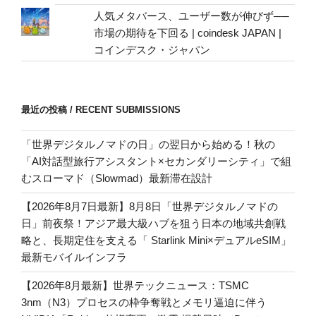
人気メタバース、ユーザー数が伸びず──
市場の期待を下回る | coindesk JAPAN |
コインデスク・ジャパン
最近の投稿 / RECENT SUBMISSIONS
「世界デジタルノマドの日」の翌日から始める！秋の
「AI対話型旅行アシスタント×セカンダリーシティ」で組
むスローマド（Slowmad）最新滞在設計
【2026年8月7日最新】8月8日「世界デジタルノマドの
日」前夜祭！アジア最大級ハブを狙う日本の地域共創戦
略と、長期定住を支える「 Starlink Mini×デュアルeSIM」
最新モバイルインフラ
【2026年8月最新】世界テックニュース：TSMC
3nm（N3）プロセスの枠争奪戦とメモリ逼迫に伴う