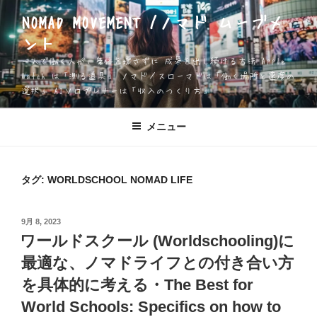
コ
NOMAD MOVEMENT /ノマド ムーブメ
ン
ント
テ
ン
一人で働く人が、身体を壊さずに 成果を出し続ける方法 Apple
ツ
Watch は「測る道具」 ノマド／スローマドは「働く場所と速度の
選択」 AIソロプレナーは「収入のつくり方」
へ
ス
キ
メニュー
ッ
プ
タグ:
WORLDSCHOOL NOMAD LIFE
投
9月 8, 2023
稿
ワールドスクール (Worldschooling)に
日:
最適な、ノマドライフとの付き合い方
を具体的に考える・The Best for
World Schools: Specifics on how to