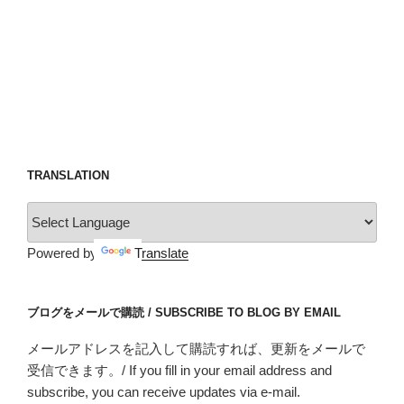
合
い
方
を
具
体
的
に
考
TRANSLATION
え
る・
The
Powered by
Translate
Best
for
World
ブログをメールで購読 / SUBSCRIBE TO BLOG BY EMAIL
Schools:
Specifics
メールアドレスを記入して購読すれば、更新をメールで
on
受信できます。/ If you fill in your email address and
how
subscribe, you can receive updates via e-mail.