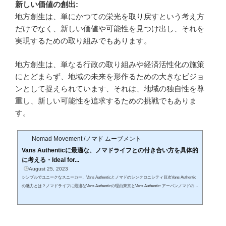
新しい価値の創出:
地方創生は、単にかつての栄光を取り戻すという考え方
だけでなく、新しい価値や可能性を見つけ出し、それを
実現するための取り組みでもあります。
地方創生は、単なる行政の取り組みや経済活性化の施策
にとどまらず、地域の未来を形作るための大きなビジョ
ンとして捉えられています、それは、地域の独自性を尊
重し、新しい可能性を追求するための挑戦でもありま
す。
Nomad Movement /ノマド ムーブメント
Vans Authenticに最適な、ノマドライフとの付き合い方を具体的
に考える・Ideal for...
August 25, 2023
シンプルでユニークなスニーカー、Vans Authenticとノマドのシンクロニシティ目次Vans Authentic
の魅力とは？ノマドライフに最適なVans Authenticの理由東京とVans Authentic: アーバンノマドのス
タイルVans Authenticのシンプルな部分が語るもの禅とVans Authentic: 深い関連性1. Vans Authentic
の魅力とは？Vans Authenticは、そのシンプルかつクラシックなデザインで多くのスニーカーファ
ンから愛されてきました。それは、細部までこだわり抜かれたデザインと、快適な履き心地、そ
して時代を超えたスタイルがあるからこそです。歴史...