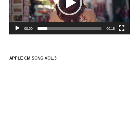
ー
ヤ
ー
00:00
00:18
APPLE CM SONG VOL.3