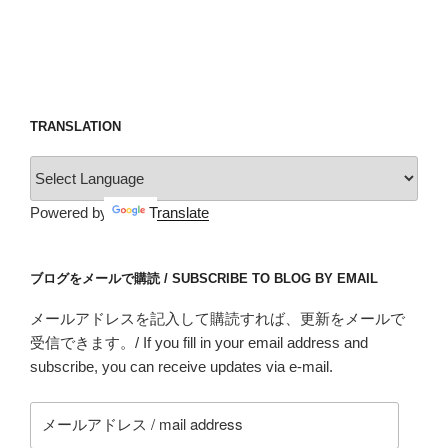
考
え
る・
Thinking
specifically
about
TRANSLATION
the
best
way
Powered by
Translate
to
deal
with
ブログをメールで購読 / SUBSCRIBE TO BLOG BY EMAIL
nomadic
lifestyles
メールアドレスを記入して購読すれば、更新をメールで
for
受信できます。/ If you fill in your email address and
local
subscribe, you can receive updates via e-mail.
development.”
メ
の
ー