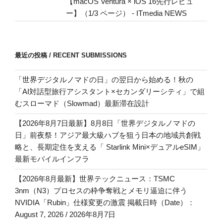
【macOS Ventura × iOS 16先行レビュ
ー】（1/3 ページ） - ITmedia NEWS
最近の投稿 / RECENT SUBMISSIONS
「世界デジタルノマドの日」の翌日から始める！秋の
「AI対話型旅行アシスタント×セカンダリーシティ」で組
むスローマド（Slowmad）最新滞在設計
【2026年8月7日最新】8月8日「世界デジタルノマドの
日」前夜祭！アジア最大級ハブを狙う日本の地域共創戦
略と、長期定住を支える「 Starlink Mini×デュアルeSIM」
最新モバイルインフラ
【2026年8月最新】世界テックニュース：TSMC
3nm（N3）プロセスの枠争奪戦とメモリ逼迫に伴う
NVIDIA「Rubin」仕様変更の激震 掲載日時（Date）：
August 7, 2026 / 2026年8月7日