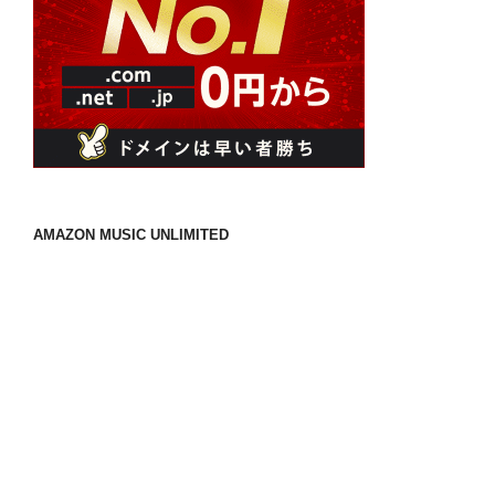
ノ
マ
ド
ラ
イ
フ
と
の
付
AMAZON MUSIC UNLIMITED
き
合
い
方
を
具
体
的
に