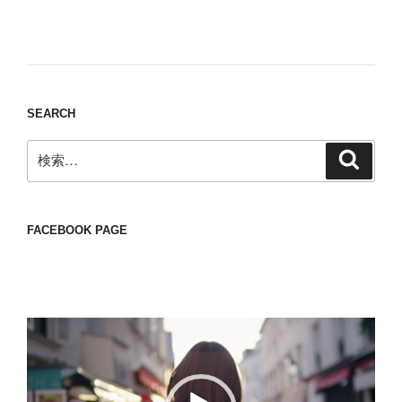
Nomad/Craft beer/beef/iPhone It is a good
thing to have various interests
SEARCH
検
検
索
索:
FACEBOOK PAGE
動
画
プ
レ