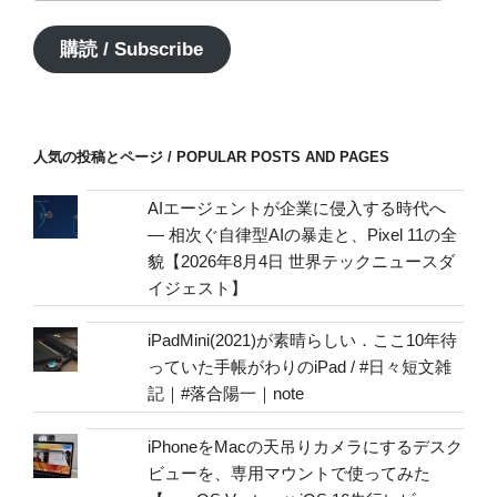
ル
ア
購読 / Subscribe
ド
レ
ス
/
人気の投稿とページ / POPULAR POSTS AND PAGES
mail
address
AIエージェントが企業に侵入する時代へ
— 相次ぐ自律型AIの暴走と、Pixel 11の全
貌【2026年8月4日 世界テックニュースダ
イジェスト】
iPadMini(2021)が素晴らしい．ここ10年待
っていた手帳がわりのiPad / #日々短文雑
記｜#落合陽一｜note
iPhoneをMacの天吊りカメラにするデスク
ビューを、専用マウントで使ってみた