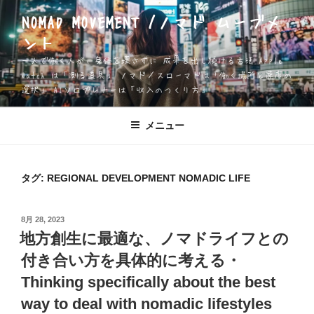
コ
NOMAD MOVEMENT /ノマド ムーブメ
ン
ント
テ
ン
一人で働く人が、身体を壊さずに 成果を出し続ける方法 Apple
ツ
Watch は「測る道具」 ノマド／スローマドは「働く場所と速度の
選択」 AIソロプレナーは「収入のつくり方」
へ
ス
キ
メニュー
ッ
プ
タグ:
REGIONAL DEVELOPMENT NOMADIC LIFE
投
8月 28, 2023
稿
地方創生に最適な、ノマドライフとの
日:
付き合い方を具体的に考える・
Thinking specifically about the best
way to deal with nomadic lifestyles