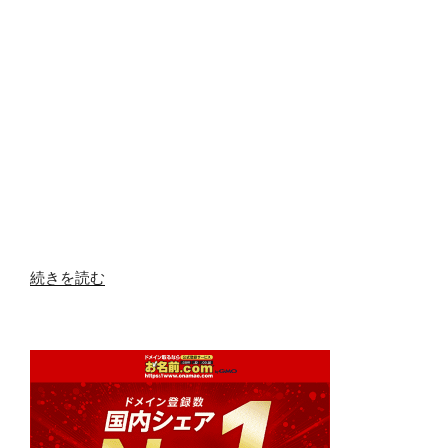
“地
続きを読む
方
創
生
に
最
適
な、