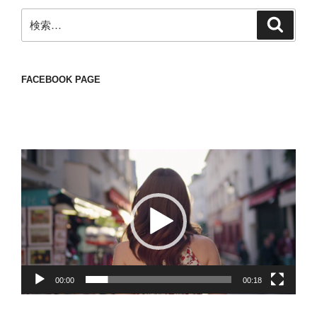
検
検
索
索:
FACEBOOK PAGE
動
画
プ
レ
ー
ヤ
ー
00:00
00:18