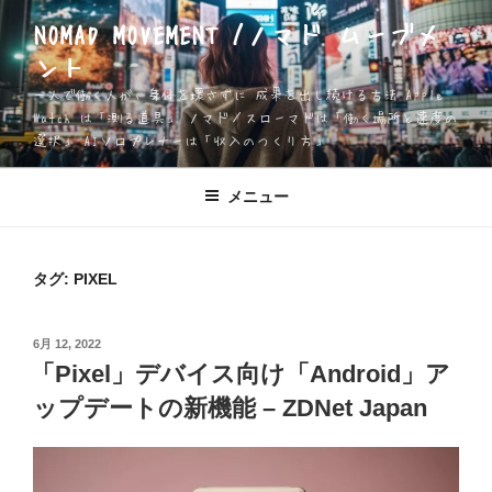
コ
NOMAD MOVEMENT /ノマド ムーブメ
ン
ント
テ
ン
一人で働く人が、身体を壊さずに 成果を出し続ける方法 Apple
ツ
Watch は「測る道具」 ノマド／スローマドは「働く場所と速度の
選択」 AIソロプレナーは「収入のつくり方」
へ
ス
キ
メニュー
ッ
プ
タグ:
PIXEL
投
6月 12, 2022
稿
「Pixel」デバイス向け「Android」ア
日:
ップデートの新機能 – ZDNet Japan