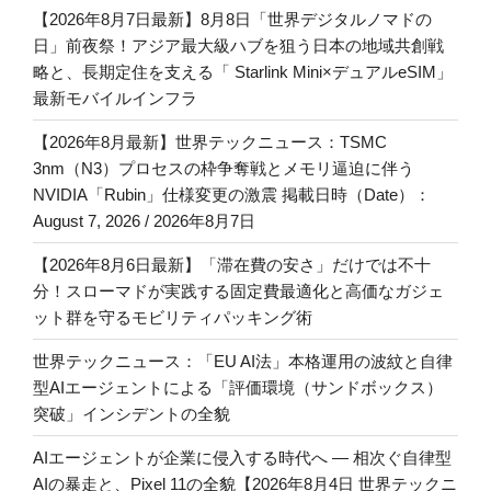
【2026年8月7日最新】8月8日「世界デジタルノマドの
日」前夜祭！アジア最大級ハブを狙う日本の地域共創戦
略と、長期定住を支える「 Starlink Mini×デュアルeSIM」
最新モバイルインフラ
【2026年8月最新】世界テックニュース：TSMC
3nm（N3）プロセスの枠争奪戦とメモリ逼迫に伴う
NVIDIA「Rubin」仕様変更の激震 掲載日時（Date）：
August 7, 2026 / 2026年8月7日
【2026年8月6日最新】「滞在費の安さ」だけでは不十
分！スローマドが実践する固定費最適化と高価なガジェ
ット群を守るモビリティパッキング術
世界テックニュース：「EU AI法」本格運用の波紋と自律
型AIエージェントによる「評価環境（サンドボックス）
突破」インシデントの全貌
AIエージェントが企業に侵入する時代へ — 相次ぐ自律型
AIの暴走と、Pixel 11の全貌【2026年8月4日 世界テックニ