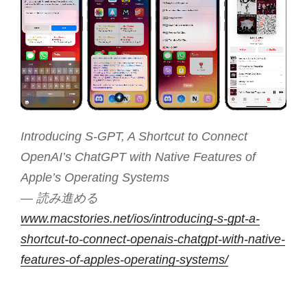
Introducing S-GPT, A Shortcut to Connect
OpenAI’s ChatGPT with Native Features of
Apple’s Operating Systems
— 読み進める
www.macstories.net/ios/introducing-s-gpt-a-
shortcut-to-connect-openais-chatgpt-with-native-
features-of-apples-operating-systems/