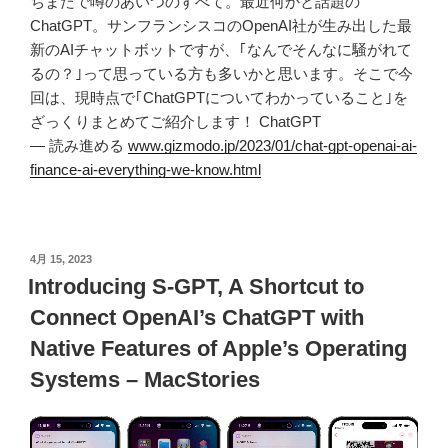
ちまたで噂のあいつのすべて。最近何かと話題の
ChatGPT。サンフランシスコのOpenAI社が生み出した最
新のAIチャットボットですが、｢なんでそんなに騒がれて
るの？｣って思っている方も多いかと思います。そこで今
回は、現時点で｢ChatGPTについてわかっていること｣を
ざっくりまとめてご紹介します！ ChatGPT
— 読み進める
www.gizmodo.jp/2023/01/chat-gpt-openai-ai-
finance-ai-everything-we-know.html
投
4月 15, 2023
稿
Introducing S-GPT, A Shortcut to
日:
Connect OpenAI’s ChatGPT with
Native Features of Apple’s Operating
Systems – MacStories