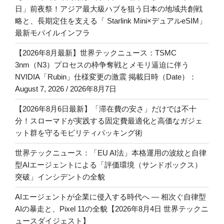
日」前夜祭！アジア最大級ハブを狙う日本の地域共創戦
略と、長期定住を支える「 Starlink Mini×デュアルeSIM」
最新モバイルインフラ
【2026年8月最新】世界テックニュース：TSMC
3nm（N3）プロセスの枠争奪戦とメモリ逼迫に伴う
NVIDIA「Rubin」仕様変更の激震 掲載日時（Date）：
August 7, 2026 / 2026年8月7日
【2026年8月6日最新】「滞在費の安さ」だけでは不十
分！スローマドが実践する固定費最適化と高価なガジェ
ット群を守るモビリティパッキング術
世界テックニュース：「EU AI法」本格運用の波紋と自律
型AIエージェントによる「評価環境（サンドボックス）
突破」インシデントの全貌
AIエージェントが企業に侵入する時代へ — 相次ぐ自律型
AIの暴走と、Pixel 11の全貌【2026年8月4日 世界テックニ
ュースダイジェスト】