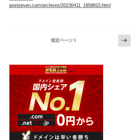
postseven.com/archives/20230411_1858815.html
投
次
固定ページ
1
の
稿
ペ
の
ー
ペ
ジ
ー
ジ
送
り