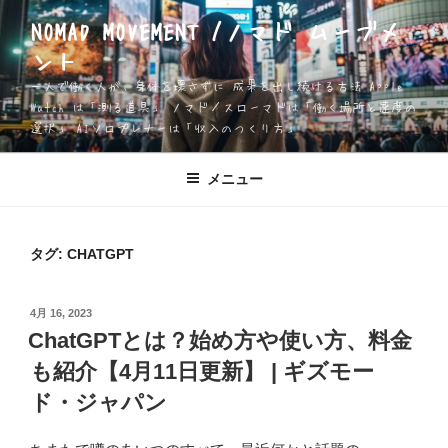
コ
NOMAD MOVEMENT /ノマド ムーブメ
ン
ント
テ
ン
一人で働く人が、身体を壊さずに 成果を出し続ける方法 Apple
ツ
Watch は「測る道具」 ノマド／スローマドは「働く場所と速度の
選択」 AIソロプレナーは「収入のつくり方」
へ
ス
キ
メニュー
ッ
プ
タグ:
CHATGPT
投
4月 16, 2023
稿
ChatGPTとは？始め方や使い方、料金
日:
も紹介【4月11日更新】 | ギズモー
ド・ジャパン