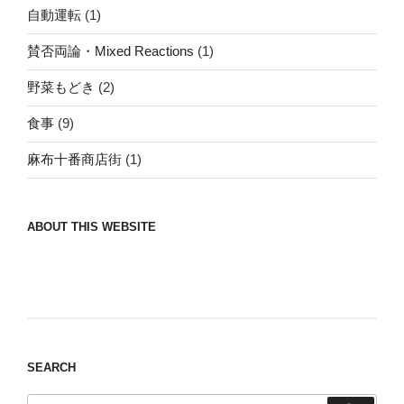
自動運転
(1)
賛否両論・Mixed Reactions
(1)
野菜もどき
(2)
食事
(9)
麻布十番商店街
(1)
ABOUT THIS WEBSITE
Nomad/Craft beer/beef/iPhone It is a good
thing to have various interests
SEARCH
検