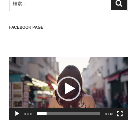
検
索
索:
FACEBOOK PAGE
動
画
プ
レ
ー
ヤ
ー
00:00
00:18