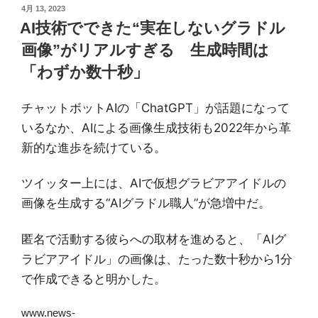
投
4月 13, 2023
稿
AI技術でできた“実在しないグラドル
日:
画像”がリアルすぎる 生成時間は
「わずか数十秒」
チャットボット
AI
の「
ChatGPT
」が話題になって
いるなか、
AI
による画像生成技術も
2022
年から革
新的な進歩を続けている。
ツイッター上には、
AI
で仮想グラビアアイドルの
画像を生成する
“AI
グラドル職人
”
が急増中だ。
匿名で活動する彼らへの取材を進めると、「
AI
グ
ラビアアイドル」の画像は、たった数十秒から
1
分
で作成できると明かした。
www.news-