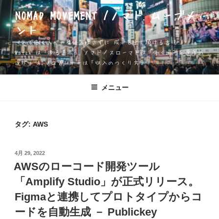
コ
NOMAD MOVEMENT /ノマド ムーブメ
ン
ント
テ
ン
一人で働く人が、身体を壊さずに 成果を出し続ける方法 Apple
ツ
Watch は「測る道具」 ノマド／スローマドは「働く場所と速度の
選択」 AIソロプレナーは「収入のつくり方」
へ
ス
キ
メニュー
ッ
プ
タグ:
AWS
投
4月 29, 2022
稿
AWSのローコード開発ツール
日:
「Amplify Studio」が正式リリース。
Figmaと連携してプロトタイプからコ
ードを自動生成 － Publickey