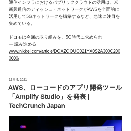
通信インフラにおけるパブリッククラウドの活用は、米
新興通信のディッシュ・ネットワークがAWSを全面的に
活用して5Gネットワークを構築するなど、急速に注目を
集めている。
ドコモは今回の取り組みを、5G時代に求められ
— 読み進める
www.nikkei.com/article/DGXZQOUC021YX0S2A300C200
0000/
投
12月 5, 2021
稿
AWS、ローコードのアプリ開発ツール
日:
「Amplify Studio」を発表 |
TechCrunch Japan