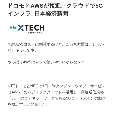
稿
ドコモとAWSが接近、クラウドで5G
日:
インフラ: 日本経済新聞
￼￼AWSコストは削減するけど、こっち方面は、しっか
りと使うって事。
やっぱりAWSはマジで使いやすいからなぁ〜
NTTドコモとNECは1日、米アマゾン・ウェブ・サービス
（AWS）のパブリッククラウドを活用し、高速通信規格
「5G」のコアネットワークである5Gコア（5GC）の動作
を検証すると発表した。