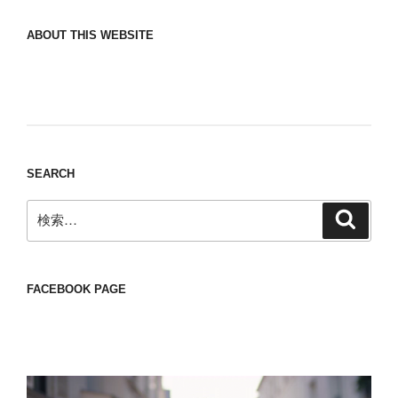
ABOUT THIS WEBSITE
Nomad/Craft beer/beef/iPhone It is a good
thing to have various interests
SEARCH
検
検
索
索:
FACEBOOK PAGE
動