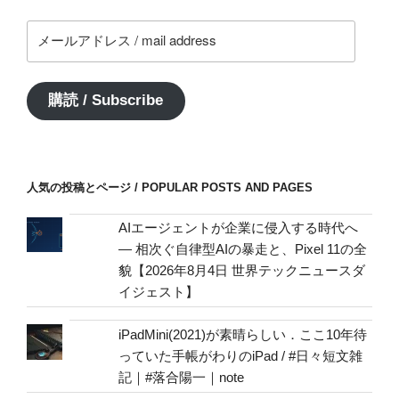
メ
ー
ル
ア
購読 / Subscribe
ド
レ
ス
/
人気の投稿とページ / POPULAR POSTS AND PAGES
mail
address
AIエージェントが企業に侵入する時代へ
— 相次ぐ自律型AIの暴走と、Pixel 11の全
貌【2026年8月4日 世界テックニュースダ
イジェスト】
iPadMini(2021)が素晴らしい．ここ10年待
っていた手帳がわりのiPad / #日々短文雑
記｜#落合陽一｜note