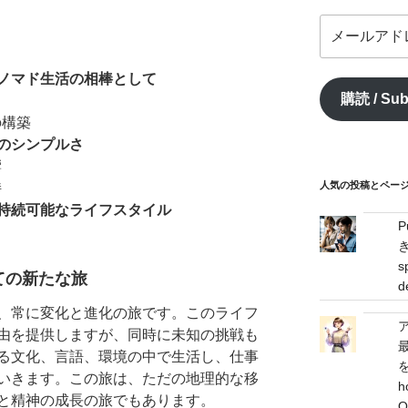
メ
ー
ル
MoFT：ノマド生活の相棒として
ア
購読 / Sub
ド
の構築
レ
ス
のシンプルさ
/
響
mail
人気の投稿とページ / 
持
address
持続可能なライフスタイル
s
ての新たな旅
d
、常に変化と進化の旅です。このライフ
由を提供しますが、同時に未知の挑戦も
る文化、言語、環境の中で生活し、仕事
を
いきます。この旅は、ただの地理的な移
h
と精神の成長の旅でもあります。
O