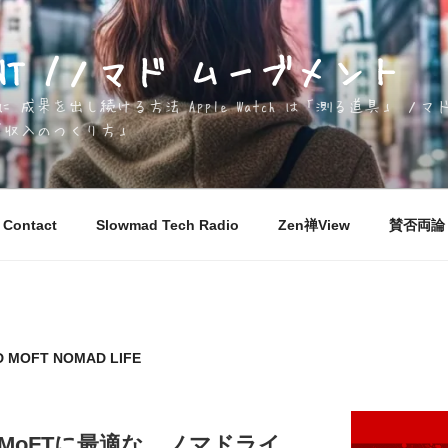
EMENT /ノマド ムーブメント
成果を出し続ける方法 Apple Watch は「測る道具」 
「収入のつくり方」
Contact
Slowmad Tech Radio
Zen禅View
賛否両論 M
D MOFT NOMAD LIFE
ra 2とMoFTに最適な、ノマドライ