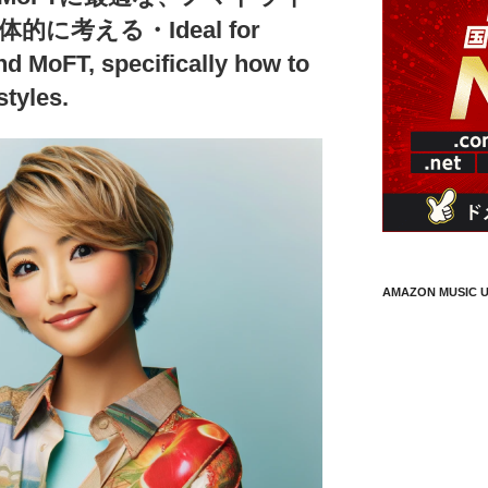
に考える・Ideal for
nd MoFT, specifically how to
styles.
AMAZON MUSIC U