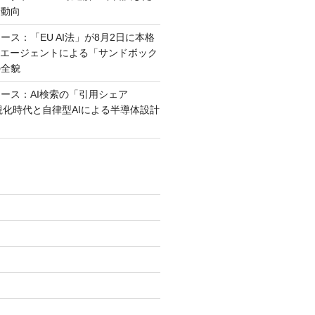
新動向
ース：「EU AI法」が8月2日に本格
Iエージェントによる「サンドボック
の全貌
ース：AI検索の「引用シェア
視化時代と自律型AIによる半導体設計
ン
)
)