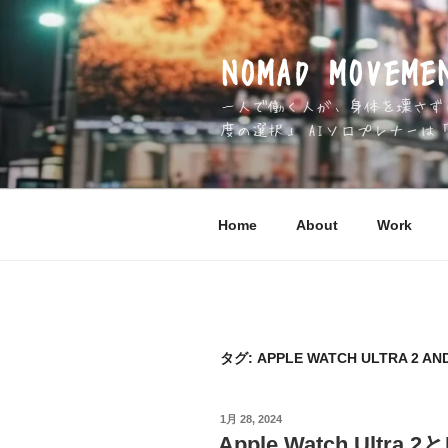
コ
ン
テ
NOMAD MOV
ン
一人で働く人が、身体を壊さずに 
ツ
度の選択」 AIソロプレナーは
へ
ス
キ
ッ
Home
About
Work
プ
タグ:
APPLE WATCH ULTRA 2 AN
投
1月 28, 2024
稿
Apple Watch Ult