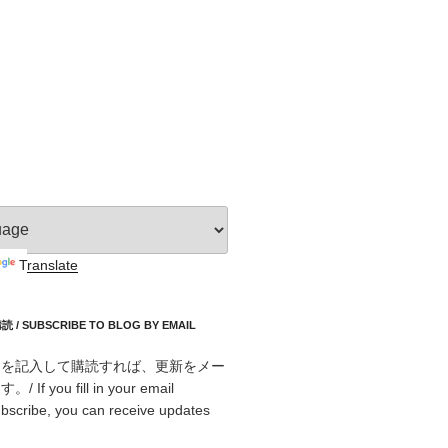
Translate
 SUBSCRIBE TO BLOG BY EMAIL
スを記入して購読すれば、更新をメー
f you fill in your email
bscribe, you can receive updates