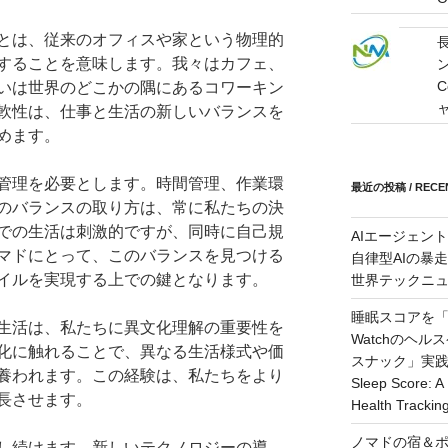
とは、従来のオフィスや家という物理的
することを意味します。我々はカフェ、
C
いは世界のどこかの隅にあるコワーキン
軟性は、仕事と生活の新しいバランスを
めます。
管理を必要とします。時間管理、作業環
最近の投稿 / RECEN
のバランスの取り方は、常に私たちの決
での生活は刺激的ですが、同時に自己規
AIエージェン
マドにとって、このバランスを見つける
自律型AIの暴走と
イルを実現する上での鍵となります。
世界テックニ
睡眠スコアを「
生活は、私たちに異文化理解の重要性を
Watchのヘ
化に触れることで、異なる生活様式や価
スナック」実践ガイド
養われます。この経験は、私たちをより
Sleep Score: A 
長させます。
Health Trackin
ノマドの宿＆ポ
し続けます。新しいテクノロジーの導