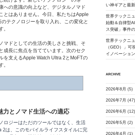
い神ギアと最
康への意識の向上など、デジタルノマド
とはありません。今日、私たちはApple
世界テックニュ
Tという最新のテクノロジーを取り入れ、この変化と
始動＆自律型A
す。
ス突破」事件
世界テックニュ
ノマドとしての生活の美しさと挑戦、そ
（GEO）」可
と成長に焦点を当てています。次のセク
イノベーショ
Apple Watch Ultra 2とMoFTの
す。
ARCHIVE
2026年8月
(5)
2026年7月
(47
ra 2の魅力とノマド生活への適応
2026年6月
(12
ノロジーはただのツールではなく、生活
2026年5月
(2)
Ultra 2は、このモバイルライフスタイルに完
2026年4月
(1)