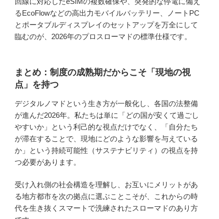
回線に対応したeSIMの複数確保や、突発的な停電に備え
るEcoFlowなどの高出力モバイルバッテリー、ノートPC
とポータブルディスプレイのセットアップを万全にして
臨むのが、2026年のプロスローマドの標準仕様です。
まとめ：制度の成熟期だからこそ「現地の視
点」を持つ
デジタルノマドという生き方が一般化し、各国の法整備
が進んだ2026年。私たちは単に「どの国が安くて過ごし
やすいか」という利己的な視点だけでなく、「自分たち
が滞在することで、現地にどのような影響を与えている
か」という持続可能性（サステナビリティ）の視点を持
つ必要があります。
受け入れ側の社会構造を理解し、お互いにメリットがあ
る地方都市を次の拠点に選ぶことこそが、これからの時
代を生き抜くスマートで洗練されたスローマドのあり方