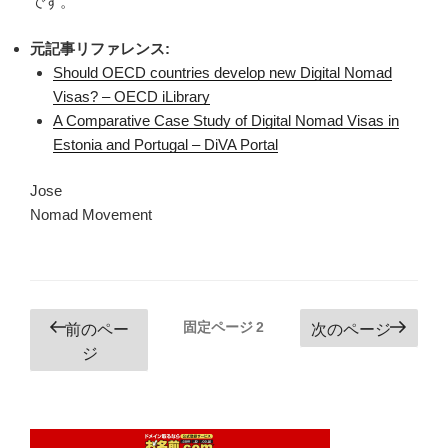
です。
元記事リファレンス:
Should OECD countries develop new Digital Nomad
Visas? – OECD iLibrary
A Comparative Case Study of Digital Nomad Visas in
Estonia and Portugal – DiVA Portal
Jose
Nomad Movement
投
固定ページ
2
前のペー
次のページ
稿
ジ
の
ペ
ー