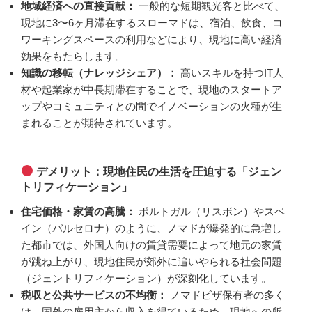
地域経済への直接貢献：
一般的な短期観光客と比べて、
現地に3〜6ヶ月滞在するスローマドは、宿泊、飲食、コ
ワーキングスペースの利用などにより、現地に高い経済
効果をもたらします。
知識の移転（ナレッジシェア）：
高いスキルを持つIT人
材や起業家が中長期滞在することで、現地のスタートア
ップやコミュニティとの間でイノベーションの火種が生
まれることが期待されています。
デメリット：現地住民の生活を圧迫する「ジェン
トリフィケーション」
住宅価格・家賃の高騰：
ポルトガル（リスボン）やスペ
イン（バルセロナ）のように、ノマドが爆発的に急増し
た都市では、外国人向けの賃貸需要によって地元の家賃
が跳ね上がり、現地住民が郊外に追いやられる社会問題
（ジェントリフィケーション）が深刻化しています。
税収と公共サービスの不均衡：
ノマドビザ保有者の多く
は、国外の雇用主から収入を得ているため、現地への所