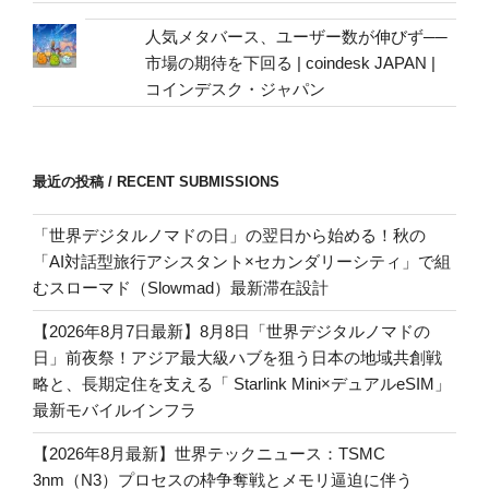
人気メタバース、ユーザー数が伸びず──
市場の期待を下回る | coindesk JAPAN |
コインデスク・ジャパン
最近の投稿 / RECENT SUBMISSIONS
「世界デジタルノマドの日」の翌日から始める！秋の
「AI対話型旅行アシスタント×セカンダリーシティ」で組
むスローマド（Slowmad）最新滞在設計
【2026年8月7日最新】8月8日「世界デジタルノマドの
日」前夜祭！アジア最大級ハブを狙う日本の地域共創戦
略と、長期定住を支える「 Starlink Mini×デュアルeSIM」
最新モバイルインフラ
【2026年8月最新】世界テックニュース：TSMC
3nm（N3）プロセスの枠争奪戦とメモリ逼迫に伴う