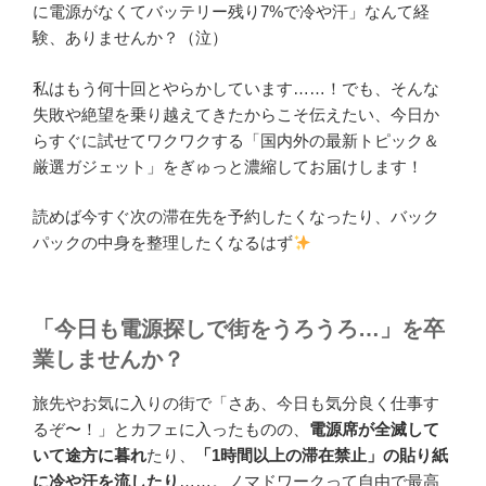
に電源がなくてバッテリー残り7%で冷や汗」なんて経
験、ありませんか？（泣）
私はもう何十回とやらかしています……！でも、そんな
失敗や絶望を乗り越えてきたからこそ伝えたい、今日か
らすぐに試せてワクワクする「国内外の最新トピック＆
厳選ガジェット」をぎゅっと濃縮してお届けします！
読めば今すぐ次の滞在先を予約したくなったり、バック
パックの中身を整理したくなるはず
「今日も電源探しで街をうろうろ…」を卒
業しませんか？
旅先やお気に入りの街で「さあ、今日も気分良く仕事す
るぞ〜！」とカフェに入ったものの、
電源席が全滅して
いて途方に暮れ
たり、
「1時間以上の滞在禁止」の貼り紙
に冷や汗を流したり
……。ノマドワークって自由で最高