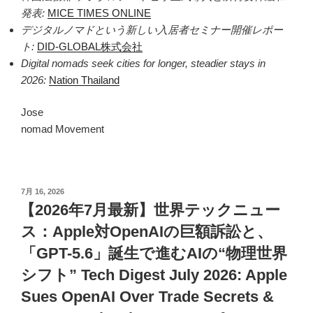
発表:
MICE TIMES ONLINE
デジタルノマドという新しい入居者セミナー開催レポー
ト:
DID-GLOBAL株式会社
Digital nomads seek cities for longer, steadier stays in
2026:
Nation Thailand
Jose
nomad Movement
投
7月 16, 2026
稿
【2026年7月最新】世界テックニュー
日:
ス：Apple対OpenAIの巨額訴訟と、
「GPT-5.6」誕生で進むAIの“物理世界
シフト” Tech Digest July 2026: Apple
Sues OpenAI Over Trade Secrets &