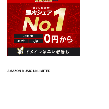
ジ
送
り
AMAZON MUSIC UNLIMITED