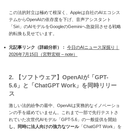
この法的対立は極めて根深く、Appleは自社のAIエコシス
テムからOpenAIの依存度を下げ、音声アシスタント
「Siri」のAIモデルをGoogleのGeminiへ急旋回させる戦略
的転換も見せています。
元記事リンク（詳細分析）：
今日のAIニュース深掘り｜
2026年7月15日（宮野宏樹 – note）
2. 【ソフトウェア】OpenAIが「GPT-
5.6」と「ChatGPT Work」を同時リリー
ス
激しい法的紛争の最中、OpenAIは実務的なイノベーショ
ンの手を緩めていません。これまで一部で先行テストさ
れていた次世代AIモデル「GPT-5.6」の一般提供を開始
し、同時に法人向けの強力なツール
「ChatGPT Work」を