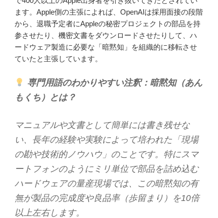
で400人以上のApple出身者を引き抜いてきたとされてい
ます。Apple側の主張によれば、OpenAIは採用面接の段階
から、退職予定者にAppleの秘密プロジェクトの部品を持
参させたり、機密文書をダウンロードさせたりして、ハ
ードウェア製造に必要な「暗黙知」を組織的に移転させ
ていたと主張しています。
専門用語のわかりやすい注釈：暗黙知（あん
もくち）とは？
マニュアルや文書として簡単には書き残せな
い、長年の経験や実験によって培われた「現場
の勘や技術的ノウハウ」のことです。特にスマ
ートフォンのようにミリ単位で部品を詰め込む
ハードウェアの量産現場では、この暗黙知の有
無が製品の完成度や良品率（歩留まり）を10倍
以上左右します。