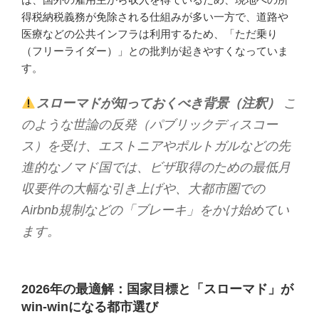
得税納税義務が免除される仕組みが多い一方で、道路や
医療などの公共インフラは利用するため、「ただ乗り
（フリーライダー）」との批判が起きやすくなっていま
す。
スローマドが知っておくべき背景（注釈）
こ
のような世論の反発（パブリックディスコー
ス）を受け、エストニアやポルトガルなどの先
進的なノマド国では、ビザ取得のための最低月
収要件の大幅な引き上げや、大都市圏での
Airbnb規制などの「ブレーキ」をかけ始めてい
ます。
2026年の最適解：国家目標と「スローマド」が
win-winになる都市選び