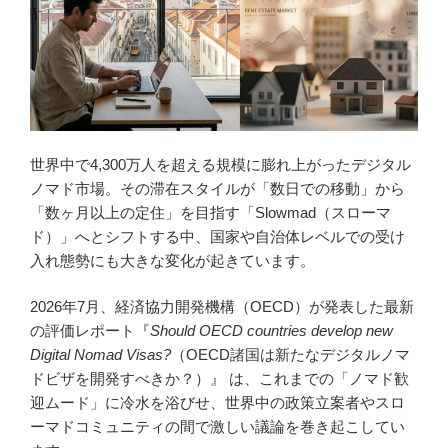
世界中で4,300万人を超える規模に膨れ上がったデジタル
ノマド市場。その滞在スタイルが「数日での移動」から
「数ヶ月以上の定住」を目指す「Slowmad（スローマ
ド）」へとシフトする中、国家や自治体レベルでの受け
入れ態勢にも大きな変化が起きています。
2026年7月、経済協力開発機構（OECD）が発表した最新
の評価レポート『
Should OECD countries develop new
Digital Nomad Visas?
（OECD諸国は新たなデジタルノマ
ドビザを開発すべきか？）』 は、これまでの「ノマド歓
迎ムード」に冷水を浴びせ、世界中の政策立案者やスロ
ーマドコミュニティの間で激しい議論を巻き起こしてい