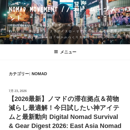
コ
NOMAD MOVEMENT /ノマド ムーブメ
ン
ント
テ
ン
一人で働く人が、身体を壊さずに 成果を出し続ける方法 Apple
ツ
Watch は「測る道具」 ノマド／スローマドは「働く場所と速度の
選択」 AIソロプレナーは「収入のつくり方」
へ
ス
キ
メニュー
ッ
プ
カテゴリー:
NOMAD
投
7月 23, 2026
稿
【2026最新】ノマドの滞在拠点＆荷物
日:
減らし最適解！今日試したい神アイテ
ムと最新動向 Digital Nomad Survival
& Gear Digest 2026: East Asia Nomad