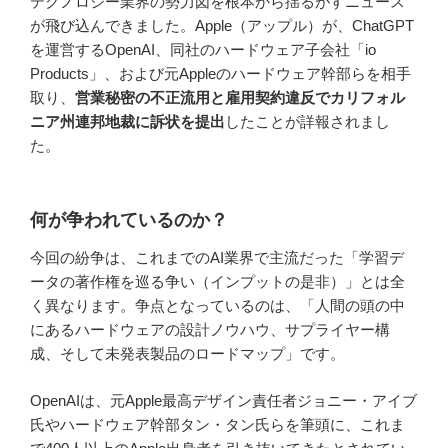
テクノロジー業界の勢力図を根本から揺るがすニュース
が飛び込んできました。Apple（アップル）が、ChatGPT
を運営するOpenAI、同社のハードウェア子会社「io
Products」、および元Appleのハードウェア幹部らを相手
取り、
営業秘密の不正流用と雇用契約違反でカリフォル
ニア州連邦地裁に訴状を提出
したことが詳報されまし
た。
何が争われているのか？
今回の紛争は、これまでのAI業界で主流だった「学習デ
ータの著作権を巡る争い（インプットの是非）」とは全
く異なります。争点となっているのは、「人間の頭の中
にあるハードウェアの設計ノウハウ、サプライヤー構
成、そして未発表製品のロードマップ」です。
OpenAIは、元Apple最高デザイン責任者ジョニー・アイブ
氏やハードウェア幹部タン・タン氏らを筆頭に、これま