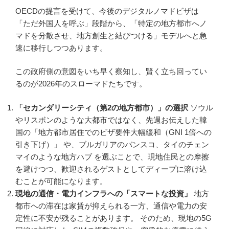
OECDの提言を受けて、今後のデジタルノマドビザは
「ただ外国人を呼ぶ」段階から、「特定の地方都市へノ
マドを分散させ、地方創生と結びつける」モデルへと急
速に移行しつつあります。
この政府側の意図をいち早く察知し、賢く立ち回ってい
るのが2026年のスローマドたちです。
「セカンダリーシティ（第2の地方都市）」の選択
ソウル
やリスボンのような大都市ではなく、先週お伝えした韓
国の「地方都市居住でのビザ要件大幅緩和（GNI 1倍への
引き下げ）」 や、ブルガリアのバンスコ、タイのチェン
マイのような地方ハブ を選ぶことで、現地住民との摩擦
を避けつつ、歓迎されるゲストとしてディープに溶け込
むことが可能になります。
現地の通信・電力インフラへの「スマートな投資」
地方
都市への滞在は家賃が抑えられる一方、通信や電力の安
定性に不安が残ることがあります。 そのため、現地の5G