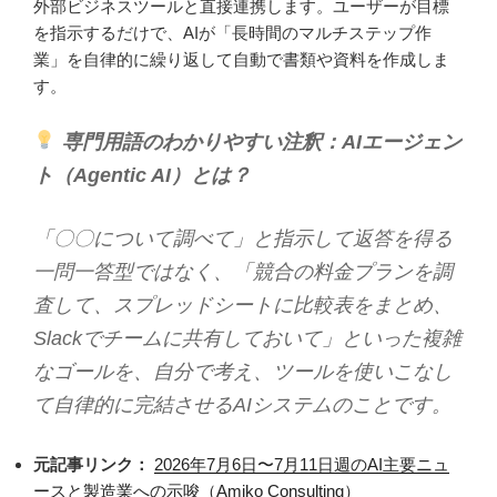
外部ビジネスツールと直接連携します。ユーザーが目標
を指示するだけで、AIが「長時間のマルチステップ作
業」を自律的に繰り返して自動で書類や資料を作成しま
す。
専門用語のわかりやすい注釈：AIエージェン
ト（Agentic AI）とは？
「〇〇について調べて」と指示して返答を得る
一問一答型ではなく、「競合の料金プランを調
査して、スプレッドシートに比較表をまとめ、
Slackでチームに共有しておいて」といった複雑
なゴールを、自分で考え、ツールを使いこなし
て自律的に完結させるAIシステムのことです。
元記事リンク：
2026年7月6日〜7月11日週のAI主要ニュ
ースと製造業への示唆（Amiko Consulting）