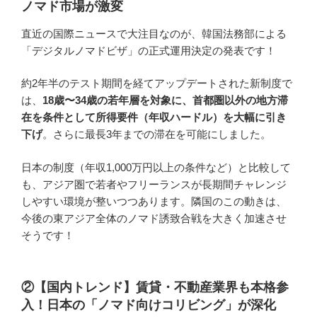
ノマド市場が激変
直近の国際ニュースで大注目なのが、韓国法務部による
「デジタルノマドビザ」の正式運用決定の発表です！
約2年半のテスト期間を経てアップデートされた新制度で
は、
18歳〜34歳の若年層を対象に、首都圏以外の地方滞
在を条件として所得要件（年収ハードル）を大幅に引き
下げ
。さらに最長3年までの滞在を可能にしました。
日本の制度（年収1,000万円以上の条件など）と比較して
も、アジア圏で若者やフリーランスが長期間チャレンジ
しやすい環境が整いつつあります。隣国のこの動きは、
今後の東アジア全体のノマド誘致合戦を大きく加速させ
そうです！
②【国内トレンド】賃貸・不動産業界も本格参
入！日本の「ノマド向けコリビング」が深化