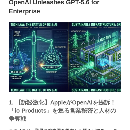
OpenAI Unleashes GPT-5.6 for
Enterprise
1. 【訴訟激化】AppleがOpenAIを提訴！
「io Products」を巡る営業秘密と人材の
争奪戦