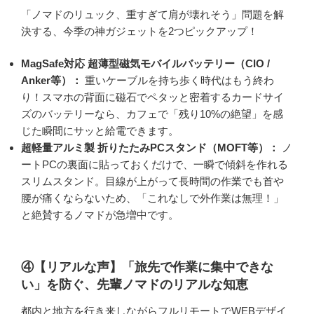
「ノマドのリュック、重すぎて肩が壊れそう」問題を解
決する、今季の神ガジェットを2つピックアップ！
MagSafe対応 超薄型磁気モバイルバッテリー（CIO /
Anker等）：
重いケーブルを持ち歩く時代はもう終わ
り！スマホの背面に磁石でペタッと密着するカードサイ
ズのバッテリーなら、カフェで「残り10%の絶望」を感
じた瞬間にサッと給電できます。
超軽量アルミ製 折りたたみPCスタンド（MOFT等）：
ノ
ートPCの裏面に貼っておくだけで、一瞬で傾斜を作れる
スリムスタンド。目線が上がって長時間の作業でも首や
腰が痛くならないため、「これなしで外作業は無理！」
と絶賛するノマドが急増中です。
④【リアルな声】「旅先で作業に集中できな
い」を防ぐ、先輩ノマドのリアルな知恵
都内と地方を行き来しながらフルリモートでWEBデザイ