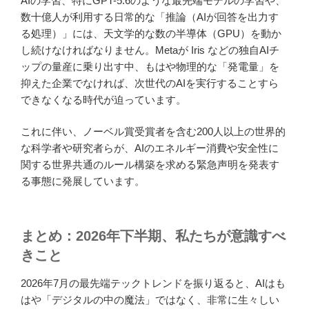
AIの学習、特にGPT-5.6のような最先端モデルの学習や、
数十億人が利用する日常的な「推論（AIが回答を出力す
る処理）」には、天文学的な数の半導体（GPU）を動か
し続けなければなりません。Metaが Iris などの独自AIチ
ップの量産に乗り出す中、もはや物理的な「発電量」を
抑えた企業でなければ、次世代のAIを実行することすら
できなくなる時代が迫っています。
これに伴い、ノーベル賞受賞者を含む200人以上の世界的
な科学者や研究者らが、AIのエネルギー消費や安全性に
関する世界共通のルール構築を求める緊急声明を発表す
る事態に発展しています。
まとめ：2026年下半期、私たちが意識すべ
きこと
2026年7月の最先端テックトレンドを振り返ると、AIはも
はや「デジタルの中の魔法」ではなく、非常に生々しい