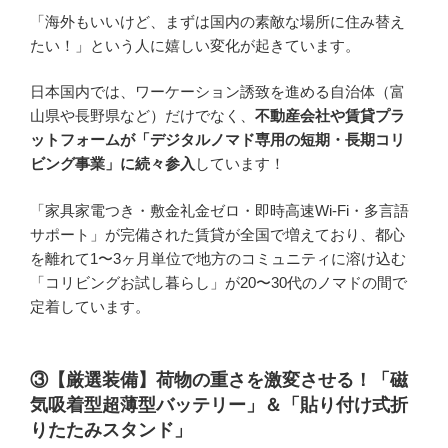
「海外もいいけど、まずは国内の素敵な場所に住み替え
たい！」という人に嬉しい変化が起きています。
日本国内では、ワーケーション誘致を進める自治体（富
山県や長野県など）だけでなく、
不動産会社や賃貸プラ
ットフォームが「デジタルノマド専用の短期・長期コリ
ビング事業」に続々参入
しています！
「家具家電つき・敷金礼金ゼロ・即時高速Wi-Fi・多言語
サポート」が完備された賃貸が全国で増えており、都心
を離れて1〜3ヶ月単位で地方のコミュニティに溶け込む
「コリビングお試し暮らし」が20〜30代のノマドの間で
定着しています。
③【厳選装備】荷物の重さを激変させる！「磁
気吸着型超薄型バッテリー」＆「貼り付け式折
りたたみスタンド」