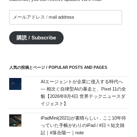
メ
ー
ル
ア
購読 / Subscribe
ド
レ
ス
/
人気の投稿とページ / POPULAR POSTS AND PAGES
mail
address
AIエージェントが企業に侵入する時代へ
— 相次ぐ自律型AIの暴走と、Pixel 11の全
貌【2026年8月4日 世界テックニュースダ
イジェスト】
iPadMini(2021)が素晴らしい．ここ10年待
っていた手帳がわりのiPad / #日々短文雑
記｜#落合陽一｜note