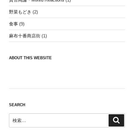
野菜もどき
(2)
食事
(9)
麻布十番商店街
(1)
ABOUT THIS WEBSITE
Nomad/Craft beer/beef/iPhone It is a good
thing to have various interests
SEARCH
検
検
索
索: