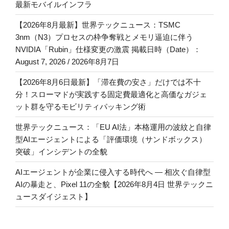
最新モバイルインフラ
【2026年8月最新】世界テックニュース：TSMC
3nm（N3）プロセスの枠争奪戦とメモリ逼迫に伴う
NVIDIA「Rubin」仕様変更の激震 掲載日時（Date）：
August 7, 2026 / 2026年8月7日
【2026年8月6日最新】「滞在費の安さ」だけでは不十
分！スローマドが実践する固定費最適化と高価なガジェ
ット群を守るモビリティパッキング術
世界テックニュース：「EU AI法」本格運用の波紋と自律
型AIエージェントによる「評価環境（サンドボックス）
突破」インシデントの全貌
AIエージェントが企業に侵入する時代へ — 相次ぐ自律型
AIの暴走と、Pixel 11の全貌【2026年8月4日 世界テックニ
ュースダイジェスト】