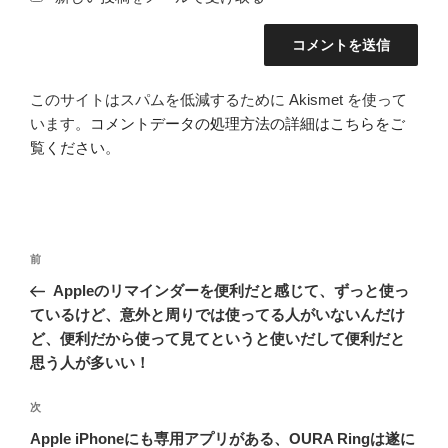
このサイトはスパムを低減するために Akismet を使って
います。
コメントデータの処理方法の詳細はこちらをご
覧ください
。
投
前
前
稿
の
Appleのリマインダーを便利だと感じて、ずっと使っ
ナ
投
ているけど、意外と周りでは使ってる人がいないんだけ
ビ
稿
ど、便利だから使って見てというと使いだして便利だと
ゲ
思う人が多いい！
ー
次
次
シ
の
Apple iPhoneにも専用アプリがある、OURA Ringは遂に
ョ