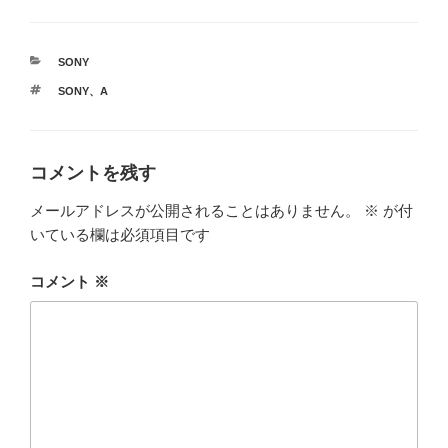
カ
SONY
テ
タ
SONY
、
Α
ゴ
グ
リ
ー
コメントを残す
メールアドレスが公開されることはありません。
※
が付
いている欄は必須項目です
コメント
※