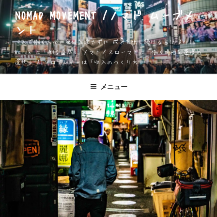
コ
NOMAD MOVEMENT /ノマド ムーブメ
ン
ント
テ
ン
一人で働く人が、身体を壊さずに 成果を出し続ける方法 Apple
ツ
Watch は「測る道具」 ノマド／スローマドは「働く場所と速度の
選択」 AIソロプレナーは「収入のつくり方」
へ
ス
キ
メニュー
ッ
プ